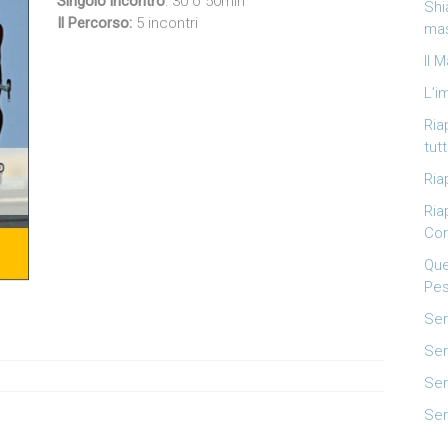
Singolo incontro
: 30 o 50min
Shi
Il Percorso:
5 incontri
mas
Il 
L’i
Ria
tutt
Ria
Ria
Cor
Que
Pes
Ser
Ser
Ser
Ser