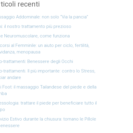
ticoli recenti
saggio Addominale: non solo “Via la pancia”
ki: il nostro trattamento più prezioso
e Neuromuscolare, come funziona
corsi al Femminile: un aiuto per ciclo, fertilità,
vidanza, menopausa
o-trattamenti: Benessere degli Occhi
o-trattamenti. Il più importante: contro lo Stress,
ciar andare
i Foot: il massaggio Tailandese del piede e della
mba
lessologia: trattare il piede per beneficiare tutto il
rpo
vizio Estivo durante la chiusura: tornano le Pillole
Benessere