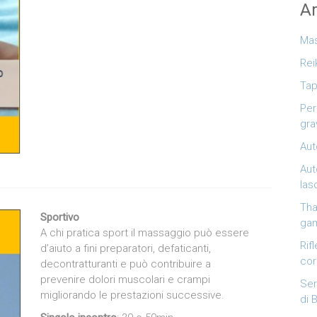
Ar
Mas
Rei
Tap
Per
gra
Aut
Aut
las
Tha
Sportivo
ga
A chi pratica sport il massaggio può essere
Rif
d’aiuto a fini preparatori, defaticanti,
co
decontratturanti e può contribuire a
prevenire dolori muscolari e crampi
Ser
migliorando le prestazioni successive.
di 