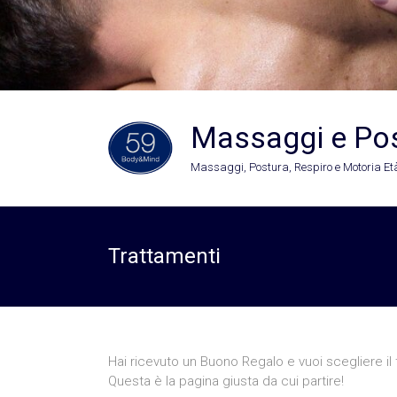
Massaggi e Po
Massaggi, Postura, Respiro e Motoria Età
Trattamenti
Hai ricevuto un Buono Regalo e vuoi scegliere il
Questa è la pagina giusta da cui partire!