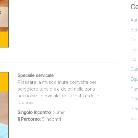
Ce
Aut
Be
Con
Det
Dol
Dur
Speciale cervicale
Equ
Rilassare la muscolatura coinvolta per
Pan
sciogliere tensioni e dolori nella zona
scapolare, cervicale, della testa e delle
Per
braccia.
Per
Singolo incontro
: 30min
Spo
Il Percorso:
5 incontri