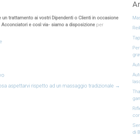
Ar
Mas
e un trattamento ai vostri Dipendenti o Clienti in occasione
re, Acconciatori e così via- siamo a disposizione
per
Rei
Tap
le
Per
gra
Aut
Aut
vo
las
osa aspettarvi rispetto ad un massaggio tradizionale
→
Tha
ga
Rif
co
Ser
di 