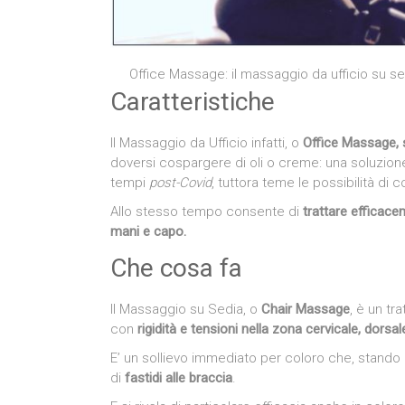
Office Massage: il massaggio da ufficio su se
Caratteristiche
Il Massaggio da Ufficio infatti, o
Office Massage, s
doversi cospargere di oli o creme: una soluzione
tempi
post-Covid
, tuttora teme le possibilità di c
Allo stesso tempo consente di
trattare efficace
mani e capo.
Che cosa fa
Il Massaggio su Sedia, o
Chair Massage
, è un t
con
rigidità e tensioni nella zona cervicale, dorsal
E’ un sollievo immediato per coloro che, stando 
di
fastidi alle braccia
.