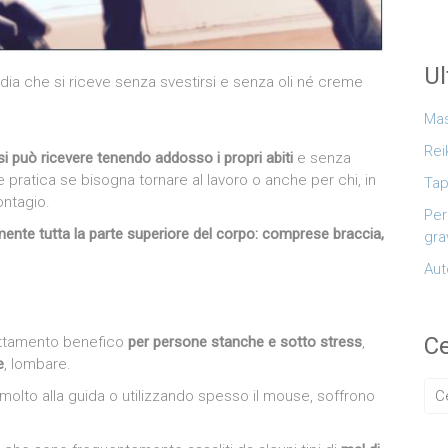
Ul
dia che si riceve senza svestirsi e senza oli né creme
Mas
Rei
i può ricevere tenendo addosso i propri abiti
e senza
 pratica se bisogna tornare al lavoro o anche per chi, in
Tap
ontagio.
Per
mente tutta la parte superiore del corpo: comprese braccia,
gra
Aut
Ce
rattamento benefico
per persone stanche e sotto stress
,
e
, lombare.
molto alla guida o utilizzando spesso il mouse, soffrono