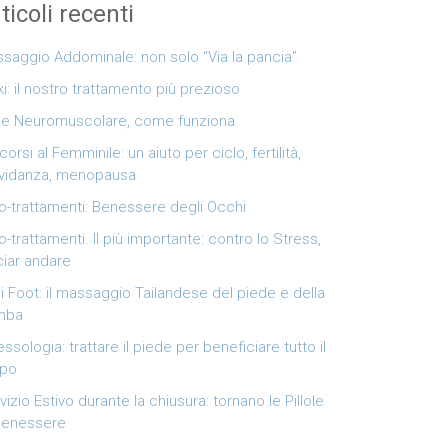
ticoli recenti
saggio Addominale: non solo “Via la pancia”
ki: il nostro trattamento più prezioso
e Neuromuscolare, come funziona
corsi al Femminile: un aiuto per ciclo, fertilità,
vidanza, menopausa
o-trattamenti: Benessere degli Occhi
o-trattamenti. Il più importante: contro lo Stress,
ciar andare
i Foot: il massaggio Tailandese del piede e della
mba
lessologia: trattare il piede per beneficiare tutto il
rpo
vizio Estivo durante la chiusura: tornano le Pillole
Benessere