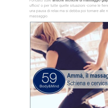
Fondato sulle
antiche tecniche di massaggio g
ufficio’ o per tutte quelle situazioni -come le fier
una pausa di relax ma si debba poi tornare alle 
massaggio.