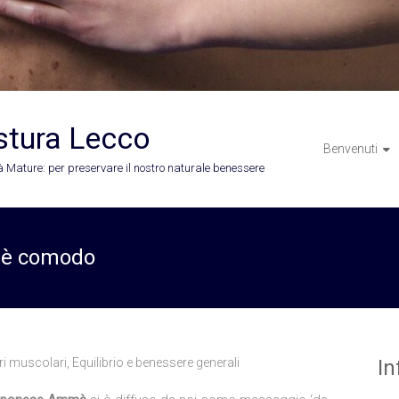
stura Lecco
Benvenuti
 Mature: per preservare il nostro naturale benessere
é è comodo
ri muscolari
,
Equilibrio e benessere generali
In