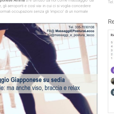
iapponese Ammà
si è diffuso da noi come massaggio ‘da
Tel
e, gli aeroporti e così via- in cui ci si voglia concedere
normali occupazioni senza gli ‘impicci’ di un normale
Re