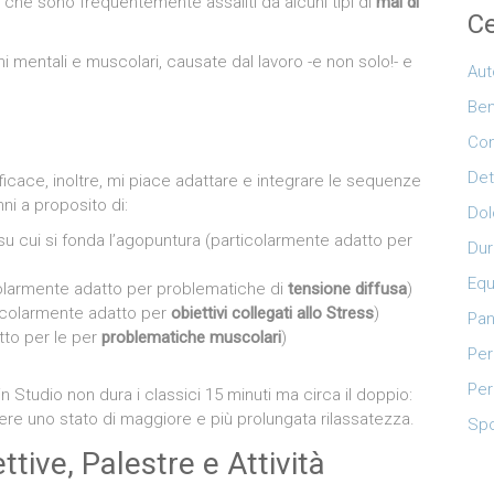
ro che sono frequentemente assaliti da alcuni tipi di
mal di
Ce
oni mentali e muscolari, causate dal lavoro -e non solo!- e
Aut
Be
a
Con
Det
icace, inoltre, mi piace adattare e integrare le sequenze
ni a proposito di:
Dol
i su cui si fonda l’agopuntura (particolarmente adatto per
Dur
Equ
olarmente adatto per problematiche di
tensione diffusa
)
icolarmente adatto per
obiettivi collegati allo
Stress
)
Pan
tto per le per
problematiche muscolari
)
Per
Per
 Studio non dura i classici 15 minuti ma circa il doppio:
re uno stato di maggiore e più prolungata rilassatezza.
Spo
ttive, Palestre e Attività