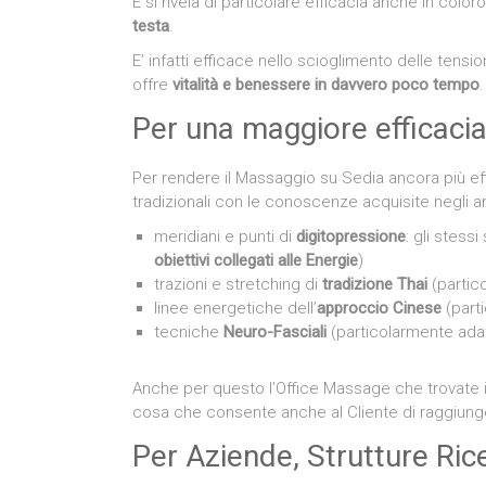
E si rivela di particolare efficacia anche in colo
testa
.
E’ infatti efficace nello scioglimento delle tensi
offre
vitalità e benessere in davvero poco tempo
.
Per una maggiore efficaci
Per rendere il Massaggio su Sedia ancora più eff
tradizionali con le conoscenze acquisite negli an
meridiani e punti di
digitopressione
: gli stess
obiettivi collegati alle Energie
)
trazioni e stretching di
tradizione Thai
(partic
linee energetiche dell’
approccio Cinese
(part
tecniche
Neuro-Fasciali
(particolarmente ada
Anche per questo l’Office Massage che trovate in
cosa che consente anche al Cliente di raggiunge
Per Aziende, Strutture Rice