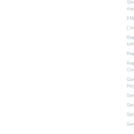
Shi
mas
Il 
L’i
Ria
tutt
Ria
Ria
Cor
Que
Pes
Ser
Ser
Ser
Ser