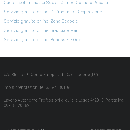
Questa settimana sui Social: Gambe Gonfie o Pesanti
Servizio gratuito online: Diaframma e Respirazione
Servizio gratuito online: Zona Scapole
Servizio gratuito online: Braccia e Mani
Servizio gratuito online: Benessere Occhi
c/o Studio59 - Corso Europa 71b Calolziocorte (LC)
Info & prenotazioni: tel. 335-7030108
Lavoro Autonomo Professioni di cui alla Legge 4/2013. Partita Iva:
09315020162