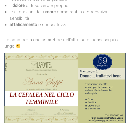
il
dolore
diffuso vero e proprio
le alterazioni dell’
umore
come rabbia o eccessiva
sensibilità
affaticamento
e spossatezza
…e sono certa che uscirebbe dell’altro se ci pensassi più a
lungo