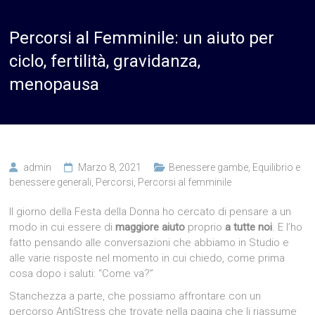
Percorsi al Femminile: un aiuto per
ciclo, fertilità, gravidanza,
menopausa
admin
Marzo 8, 2021
Benessere gambe
,
Equilibrio e
benessere generali
,
Percorsi
,
Percorsi al femminile
Il giorno della Festa della Donna ho cercato di pensare a un
modo in cui essere di
maggiore aiuto
proprio
a tutte noi
. E l’ho
fatto pensando alle conversazioni che abbiamo in Studio e
alle varie risposte nel momento in cui chiedo, come prima
cosa dopo i saluti: “Come va?”
Stanchezza a parte, che possiamo affrontare con un
percorso AntiStress che trovate nella pagina che li riassume