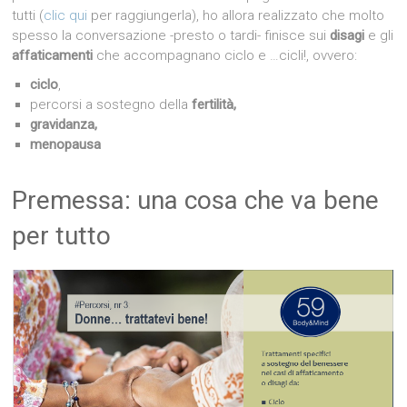
tutti (
clic qui
per raggiungerla), ho allora realizzato che molto
spesso la conversazione -presto o tardi- finisce sui
disagi
e gli
affaticamenti
che accompagnano ciclo e …cicli!, ovvero:
ciclo
,
percorsi a sostegno della
fertilità,
gravidanza,
menopausa
Premessa: una cosa che va bene
per tutto