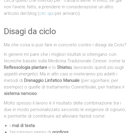
Circa quello che intendo per ‘Trattarsi Bene’ vi invito, se già
non l’avete fatto, a prendere in considerazione un altro
articolo del blog (
clic qui
per arrivarci).
Disagi da ciclo
Ma che cosa si può fare in concreto contro i disagi da Ciclo?
In genere mi pare che i migliori risultati si ottengano con
tecniche basate sulla Medicina Tradizionale Cinese: come la
Reflessologia plantare
e lo
Shiatsu
, lavorando quindi più sugli
aspetti energetici
. Ma in altri casi si riveleranno più adatti i
metodi di
Drenaggio Linfatico Manuale
(per sgonfiare, per
esempio) o quelle di trattamento Connettivale, per trattare il
sistema nervoso
.
Molto spesso il lavoro è il risultato della combinazione tra i
due in modo personalizzato secondo le esigenze di ognuno,
e permette di contribuire ad alleviare fastidi come:
i
mal di testa
l’eccessivo senso di
gonfiore