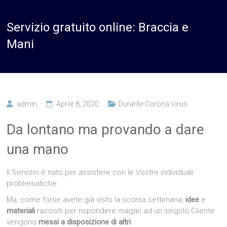
Servizio gratuito online: Braccia e
Mani
admin
Aprile 8, 2020
Durante Corona Virus
Da lontano ma provando a dare
una mano
Il Servizio è nato per assistere con le Vostre individuali
problematiche.
Ma, come forse avete già visto la scorsa settimana,
idee
e
materiali
raccolti per rispondere magari ad un singolo Cliente
vengono
messi a disposizione di altri
.