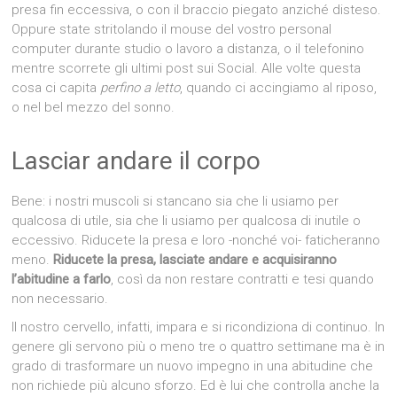
presa fin eccessiva, o con il braccio piegato anziché disteso.
Oppure state stritolando il mouse del vostro personal
computer durante studio o lavoro a distanza, o il telefonino
mentre scorrete gli ultimi post sui Social. Alle volte questa
cosa ci capita
perfino a letto
, quando ci accingiamo al riposo,
o nel bel mezzo del sonno.
Lasciar andare il corpo
Bene: i nostri muscoli si stancano sia che li usiamo per
qualcosa di utile, sia che li usiamo per qualcosa di inutile o
eccessivo. Riducete la presa e loro -nonché voi- faticheranno
meno.
Riducete la presa, lasciate andare e acquisiranno
l’abitudine a farlo
, così da non restare contratti e tesi quando
non necessario.
Il nostro cervello, infatti, impara e si ricondiziona di continuo. In
genere gli servono più o meno tre o quattro settimane ma è in
grado di trasformare un nuovo impegno in una abitudine che
non richiede più alcuno sforzo. Ed è lui che controlla anche la