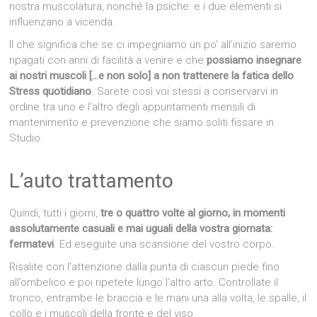
nostra muscolatura, nonché la psiche: e i due elementi si
influenzano a vicenda.
Il che significa che se ci impegniamo un po’ all’inizio saremo
ripagati con anni di facilità a venire e che
possiamo insegnare
ai nostri muscoli […e non solo] a non trattenere la fatica dello
Stress quotidiano
. Sarete così voi stessi a conservarvi in
ordine tra uno e l’altro degli appuntamenti mensili di
mantenimento e prevenzione che siamo soliti fissare in
Studio.
L’auto trattamento
Quindi, tutti i giorni,
tre o quattro volte al giorno, in momenti
assolutamente casuali e mai uguali della vostra giornata:
fermatevi
. Ed eseguite una scansione del vostro corpo.
Risalite con l’attenzione dalla punta di ciascun piede fino
all’ombelico e poi ripetete lungo l’altro arto. Controllate il
tronco, entrambe le braccia e le mani una alla volta, le spalle, il
collo e i muscoli della fronte e del viso.