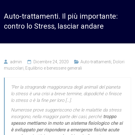
Auto-trattamenti. Il più importante:
contro lo Stress, lasciar andare
admin
Dicembre 24, 2020
Auto-trattamenti
,
Dolori
muscolari
,
Equilibrio e benessere generali
“Per la stragrande maggioranza degli animali del pianeta
lo stress è una crisi a breve termine, dopodiché o finisce
lo stress o è la fine per loro […].
Numerose prove suggeriscono che le malattie da stress
insorgono, nella maggior parte dei casi, perché
troppo
spesso mettiamo in moto un sistema fisiologico che si
è sviluppato per rispondere a emergenze fisiche acute