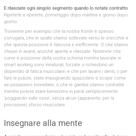
E rilasciate ogni singolo segmento quando lo notate contratto
.
Ripetete e ripetete, pomeriggio dopo mattina e giorno dopo
giorno.
Troverete per esempio che la nostra fronte è spesso
corrugata, che le spalle stanno sollevate verso le orecchie e
che questa posizione è faticosa e inefficiente. O che stanno
chiuse in avanti, anziché aperte e rilassate. Noterete che
curve e posizione della vostra schiena mentre lavorate in
smart working sono innaturali, forzate o richiedono un
dispendio di fatica muscolare; e che per lavarvi i denti, o per
fare le pulizie, state impugnando spazzolino e scope come
se pesassero tonnellate, o che le gambe stanno contratte
mentre potete stare benissimo in piedi semplicemente
‘poggiando sulle ossa’, senza alcun (apparente, per la
precisione) sforzo muscolare.
Insegnare alla mente