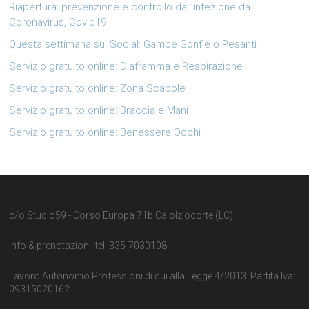
Riapertura: prevenzione e controllo dall’infezione da
Coronavirus, Covid19
Questa settimana sui Social: Gambe Gonfie o Pesanti
Servizio gratuito online: Diaframma e Respirazione
Servizio gratuito online: Zona Scapole
Servizio gratuito online: Braccia e Mani
Servizio gratuito online: Benessere Occhi
c/o Studio59 - Corso Europa 71b Calolziocorte (LC)
Info & prenotazioni: tel. 335-7030108
Lavoro Autonomo Professioni di cui alla Legge 4/2013. Partita Iva:
09315020162