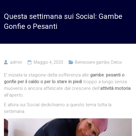
Questa settimana sui Social: Gambe
Gonfie o Pesanti
admin
Maggio 4, 2020
Benessere gambe
,
Detox
E’ iniziata la stagione della sofferenza alle
gambe
:
pesanti o
gonfie per il caldo o per lo stare in piedi
troppo a lungo senza
muoversi o ancora affaticate dal crescere dell’
attività motoria
all’aperto.
E allora sui Social dedichiamo a questo tema tutta la
settimana.