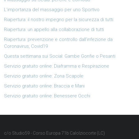
L’importanza del massaggio per uno Sportivo
Riapertura: il nostro impegno per la sicurezza di tutti.
Riapertura: un appello alla collaborazione di tutti
Riapertura: prevenzione e controllo dall’infezione da
Coronavirus, Covid19
Questa settimana sui Social: Gambe Gonfie o Pesanti
Servizio gratuito online: Diaframma e Respirazione
Servizio gratuito online: Zona Scapole
Servizio gratuito online: Braccia e Mani
Servizio gratuito online: Benessere Occhi
c/o Studio59 - Corso Europa 71b Calolziocorte (LC)