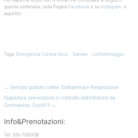
Per saperne di più non vi resta che continuare a seguirci,
questa settimana, nella Pagina
Facebook
e su
Instagram
: vi
aspetto!
Tags:
Emergenza Corona Virus
Gambe
Linfodrenaggio
←
Servizio gratuito online: Diaframma e Respirazione
Riapertura: prevenzione e controllo dall’infezione da
Coronavirus, Covid19
→
Info&Prenotazioni:
Tel. 335-7030108