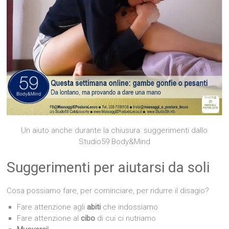
Un aiuto anche durante la chiusura: suggerimenti dallo
Studio59 Body&Mind
Suggerimenti per aiutarsi da soli
Cosa possiamo fare, per cominciare, per ridurre il disagio?
Fare attenzione agli
abiti
che indossiamo
Fare attenzione al
cibo
di cui ci nutriamo