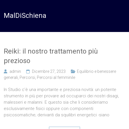
MalDiSchiena
Reiki: il nostro trattamento più
prezioso
admin
Dicembre 27, 2023
Equilibrio e benessere
generali
,
Percorsi
,
Percorsi al femminile
In Studio c’è una importante e preziosa novità: un potente
strumento in più per provare ad occuparci dei nostri disagi,
malesseri e malanni. E questo sia che li consideriamo
esclusivamente fisici oppure con componenti
psicosomatiche; derivanti da squilibri energetici -siano