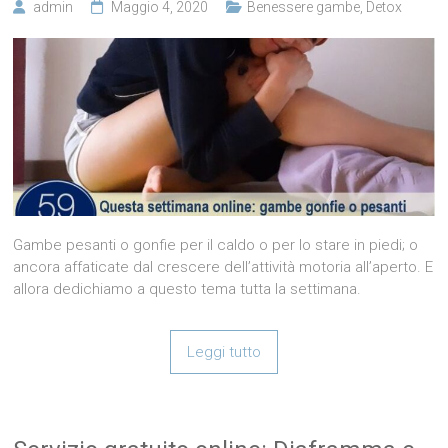
admin
Maggio 4, 2020
Benessere gambe
,
Detox
Gambe pesanti o gonfie per il caldo o per lo stare in piedi; o
ancora affaticate dal crescere dell’attività motoria all’aperto. E
allora dedichiamo a questo tema tutta la settimana.
Leggi tutto