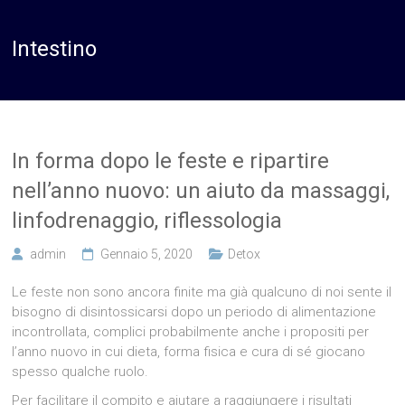
Intestino
In forma dopo le feste e ripartire
nell’anno nuovo: un aiuto da massaggi,
linfodrenaggio, riflessologia
admin
Gennaio 5, 2020
Detox
Le feste non sono ancora finite ma già qualcuno di noi sente il
bisogno di disintossicarsi dopo un periodo di alimentazione
incontrollata, complici probabilmente anche i propositi per
l’anno nuovo in cui dieta, forma fisica e cura di sé giocano
spesso qualche ruolo.
Per facilitare il compito e aiutare a raggiungere i risultati