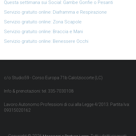
Questa settimana sui Social: Gambe Gonfie o Pesanti
Servizio gratuito online: Diaframma e Respirazione
Servizio gratuito online: Zona Scapole
Servizio gratuito online: Braccia e Mani
Servizio gratuito online: Benessere Occhi
c/o Studio59 - Corso Europa 71b Calolziocorte (LC)
Info & prenotazioni: tel. 335-7030108
Lavoro Autonomo Professioni di cui alla Legge 4/2013. Partita Iva:
09315020162
Copyright © 2026
. Tutti i diritti riservati.