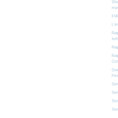
Shi
mas
Il 
L’i
Ria
tutt
Ria
Ria
Cor
Que
Pes
Ser
Ser
Ser
Ser