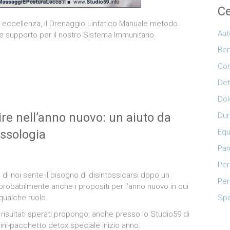
Ce
er eccellenza, il Drenaggio Linfatico Manuale metodo
Aut
e supporto per il nostro Sistema Immunitario
Be
Con
Det
Dol
ire nell’anno nuovo: un aiuto da
Dur
Equ
essologia
Pan
Per
di noi sente il bisogno di disintossicarsi dopo un
Per
 probabilmente anche i propositi per l’anno nuovo in cui
Spo
qualche ruolo.
i risultati sperati propongo, anche presso lo Studio59 di
mini-pacchetto detox speciale inizio anno.