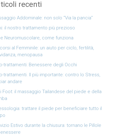
ticoli recenti
saggio Addominale: non solo “Via la pancia”
ki: il nostro trattamento più prezioso
e Neuromuscolare, come funziona
corsi al Femminile: un aiuto per ciclo, fertilità,
vidanza, menopausa
o-trattamenti: Benessere degli Occhi
o-trattamenti. Il più importante: contro lo Stress,
ciar andare
i Foot: il massaggio Tailandese del piede e della
mba
lessologia: trattare il piede per beneficiare tutto il
rpo
vizio Estivo durante la chiusura: tornano le Pillole
Benessere