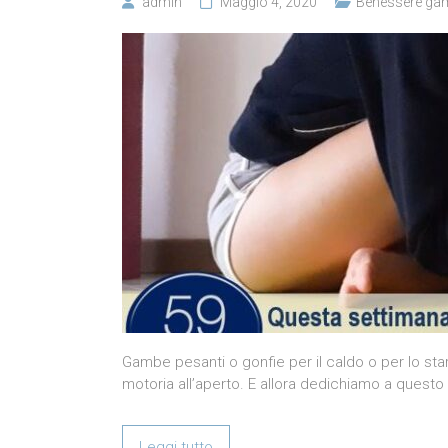
admin
Maggio 4, 2020
Benessere ga
Gambe pesanti o gonfie per il caldo o per lo stare
motoria all’aperto. E allora dedichiamo a questo
Leggi tutto