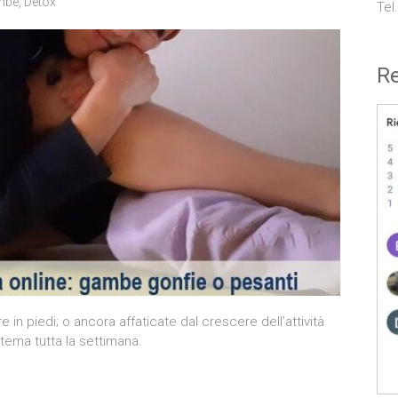
mbe
,
Detox
Tel
Re
 in piedi; o ancora affaticate dal crescere dell’attività
 tema tutta la settimana.