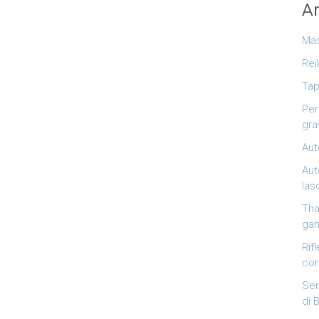
Ar
Mas
Rei
Tap
Per
gra
Aut
Aut
las
Tha
ga
Rif
co
Ser
di 