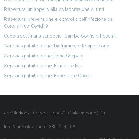
Riapertura: un appello alla collaborazione di tutti
Riapertura: prevenzione e controllo dall’infezione da
Coronavirus, Covid19
Questa settimana sui Social: Gambe Gonfie o Pesanti
Servizio gratuito online: Diaframma e Respirazione
Servizio gratuito online: Zona Scapole
Servizio gratuito online: Braccia e Mani
Servizio gratuito online: Benessere Occhi
c/o Studio59 - Corso Europa 71b Calolziocorte (LC)
Info & prenotazioni: tel. 335-7030108